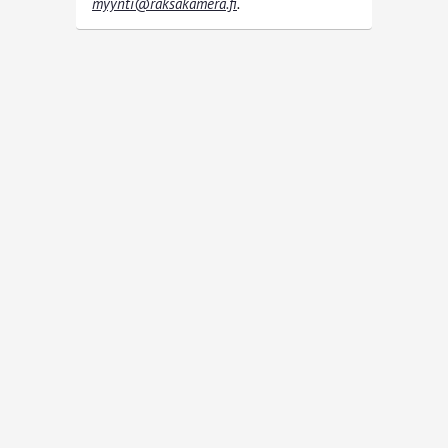
myynti@raksakamera.fi
.